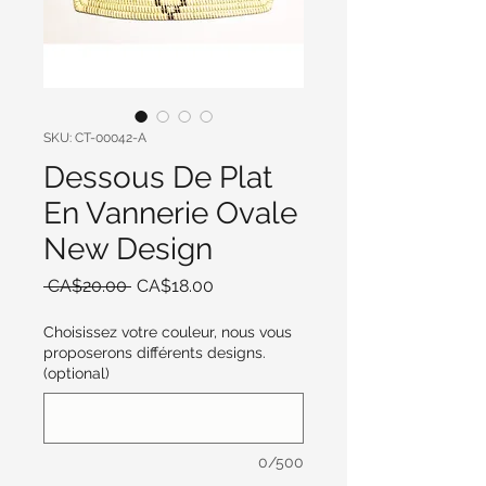
SKU: CT-00042-A
Dessous De Plat
En Vannerie Ovale
New Design
Regular
Sale
 CA$20.00 
CA$18.00
Price
Price
Choisissez votre couleur, nous vous
proposerons différents designs.
(optional)
0/500