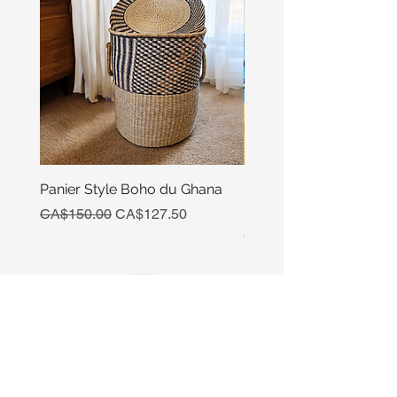
Panier Style Boho du Ghana
Ensemble Calebasse Se
Poivre
Regular Price
Sale Price
CA$150.00
CA$127.50
Price
CA$15.00