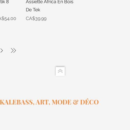
View
Quick View
ik 8
Assiette Africa En Bois
De Tek
e
le Price
Price
A$54.00
CA$39.99
KALEBASS, ART, MODE & DÉCO