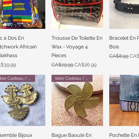
Quick View
Quick View
Quick 
c à Dos En
Trousse De Toilette En
Bracelet En 
tchwork Africain
Wax - Voyage 4
Bois
iakhass
Pieces
Regular Pric
Sale
CA$8.99
CA$
ice
Regular Price
Sale Price
$39.99
CA$29.99
CA$26.99
Idée Cadeau / Gift Idea
Idée Cadeau / Gift Idea
Quick View
Quick View
Quick 
semble Bijoux
Bague Baoulé En
Pochette En