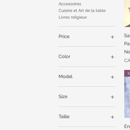
Accessoires
Cuisine et Art de la table
Livres religieux
Sa
Price
Pa
Nd
CA$1
CA$250
Color
Pr
CA
Model
1
2
Size
3
4
37
5
38
Taille
6
39
En
7
40
G