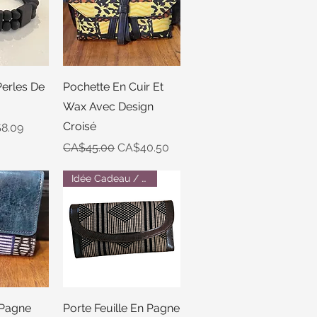
View
Quick View
Perles De
Pochette En Cuir Et
Wax Avec Design
Croisé
e
 Price
8.09
Regular Price
Sale Price
CA$45.00
CA$40.50
Idée Cadeau / Gift Idea
View
Quick View
 Pagne
Porte Feuille En Pagne