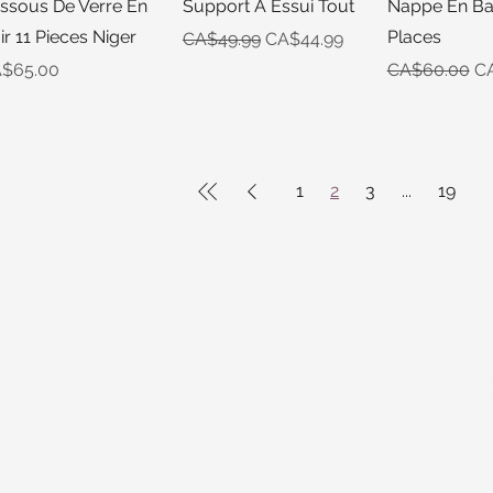
Quick View
Quick View
Quick 
ssous De Verre En
Support A Essui Tout
Nappe En Bat
ir 11 Pieces Niger
Places
Regular Price
Sale Price
CA$49.99
CA$44.99
ice
Regular Pric
Sa
$65.00
CA$60.00
C
1
2
3
...
19