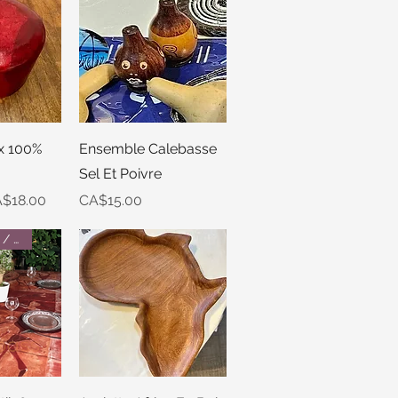
View
Quick View
ux 100%
Ensemble Calebasse
Sel Et Poivre
e
le Price
Price
$18.00
CA$15.00
Idée Cadeau / Gift Idea