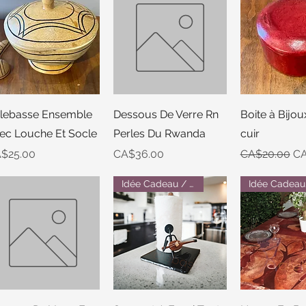
Quick View
Quick View
Quick 
lebasse Ensemble
Dessous De Verre Rn
Boite à Bijo
ec Louche Et Socle
Perles Du Rwanda
cuir
ice
Price
Regular Pric
Sa
$25.00
CA$36.00
CA$20.00
CA
Idée Cadeau / Gift Idea