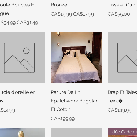
oulé Boucles Et
Bronze
Tissé et Cuir
gue
Regular Price
Sale Price
Price
CA$19.99
CA$17.99
CA$55.00
gular Price
Sale Price
$34.99
CA$31.49
Quick View
Quick View
Quick 
ucle d'oreille en
Parure De Lit
Drap Et Taies
is
Epatchwork Bogolan
Teint�
Et Coton
ice
Price
$14.99
CA$149.99
Price
CA$199.99