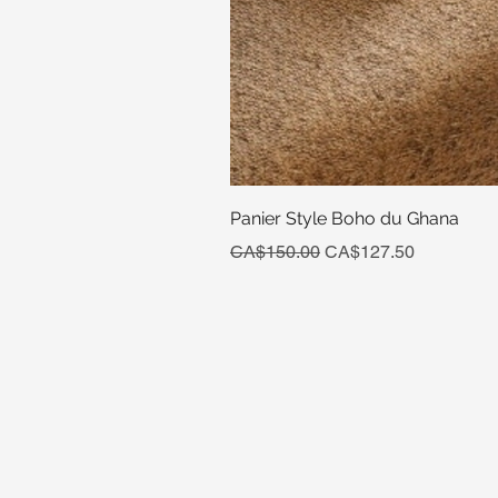
Panier Style Boho du Ghana
Regular Price
Sale Price
CA$150.00
CA$127.50