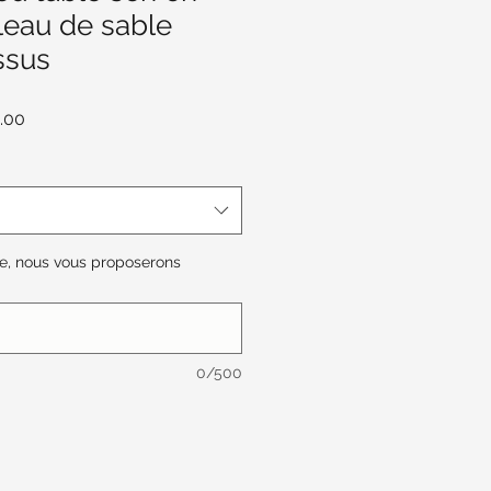
leau de sable
issus
r
Sale
.00
Price
lle, nous vous proposerons
0/500