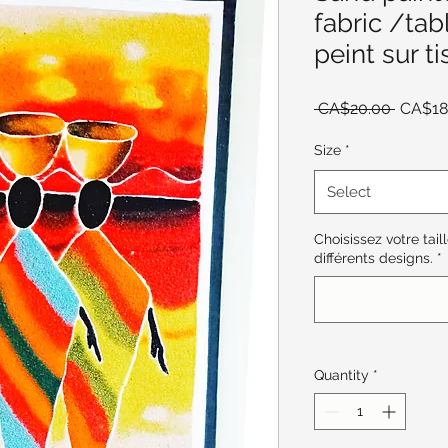
fabric /tab
peint sur t
Regula
 CA$20.00 
CA$18
Price
Size
*
Select
Choisissez votre tai
différents designs.
*
Quantity
*