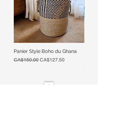
Panier Style Boho du Ghana
Ensemble Calebasse Se
Poivre
Regular Price
Sale Price
CA$150.00
CA$127.50
Price
CA$15.00