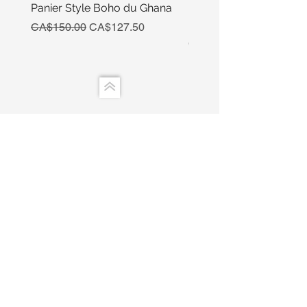
Panier Style Boho du Ghana
Ensemble Calebasse Se
Poivre
Regular Price
Sale Price
CA$150.00
CA$127.50
Price
CA$15.00
info.kalebass@gmail.com