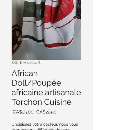
SKU: DM-00014-B
African
Doll/Poupée
africaine artisanale
Torchon Cuisine
Regular
Sale
 CA$25.00 
CA$22.50
Price
Price
Choisissez votre couleur, nous vous
proposerons différents designs.