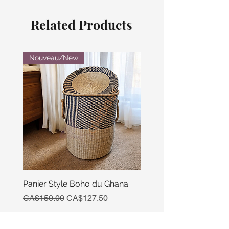
Related Products
Nouveau/New
Panier Style Boho du Ghana
Ensemble Calebasse Se
Poivre
Regular Price
Sale Price
CA$150.00
CA$127.50
Price
CA$15.00