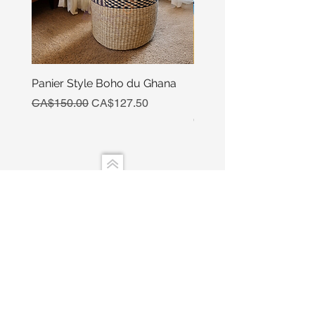
Panier Style Boho du Ghana
Ensemble Calebasse Se
Poivre
Regular Price
Sale Price
CA$150.00
CA$127.50
Price
CA$15.00