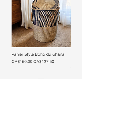
Panier Style Boho du Ghana
Ensemble Calebasse Se
Poivre
Regular Price
Sale Price
CA$150.00
CA$127.50
Price
CA$15.00