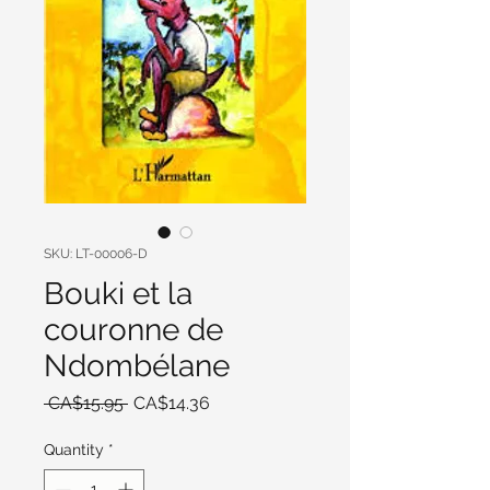
SKU: LT-00006-D
Bouki et la
couronne de
Ndombélane
Regular
Sale
 CA$15.95 
CA$14.36
Price
Price
Quantity
*