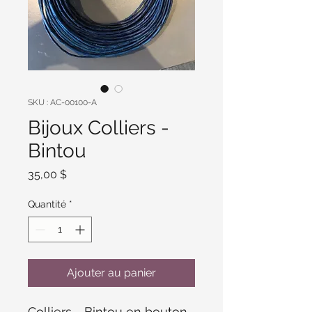
SKU : AC-00100-A
Bijoux Colliers -
Bintou
Prix
35,00 $
Quantité
*
Ajouter au panier
Colliers - Bintou en bouton 