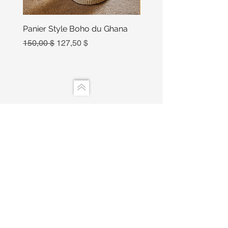
Panier Style Boho du Ghana
Ensemble Calebasse Se
Poivre
Prix original
Prix promotionnel
150,00 $
127,50 $
Prix
15,00 $