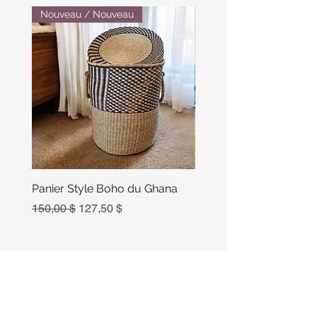
Nouveau / Nouveau
Panier Style Boho du Ghana
Ensemble Calebasse Se
Poivre
Prix original
Prix promotionnel
150,00 $
127,50 $
Prix
15,00 $