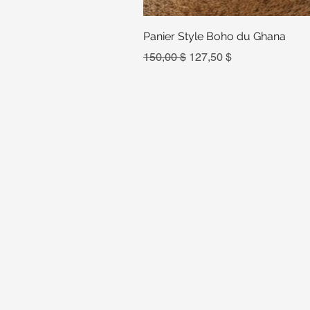
Panier Style Boho du Ghana
Prix original
Prix promotionnel
150,00 $
127,50 $