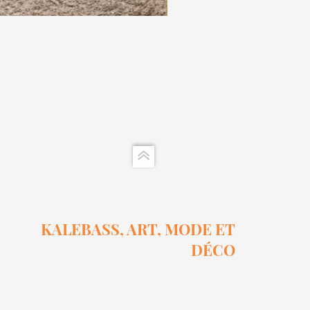
Ensemble Calebasse Sel Et 
Prix
15,00 $
KALEBASS, ART, MODE ET
DÉCO