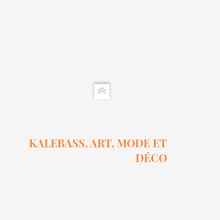
Ensemble Calebasse Sel Et 
Prix
15,00 $
KALEBASS, ART, MODE ET
DÉCO
Subscribe