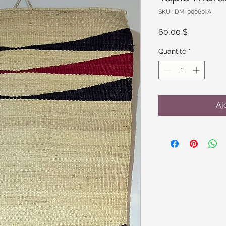
SKU : DM-00060-A
Prix
60,00 $
Quantité
*
Aj