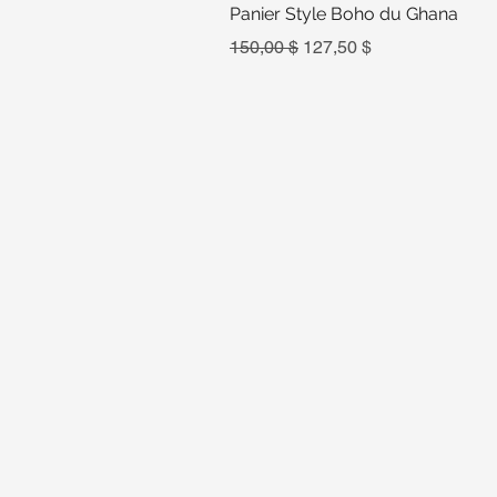
Panier Style Boho du Ghana
Prix original
Prix promotionnel
150,00 $
127,50 $