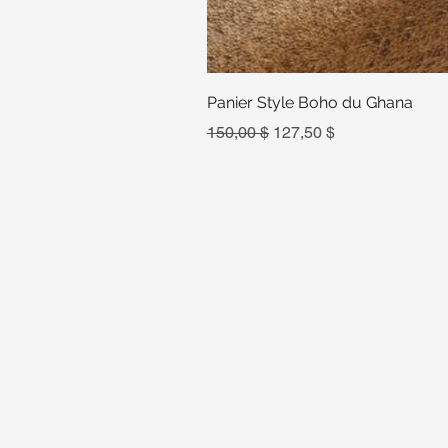
Panier Style Boho du Ghana
Prix original
Prix promotionnel
150,00 $
127,50 $