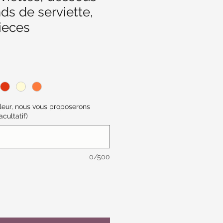
nds de serviette,
ieces
uleur, nous vous proposerons
acultatif)
0/500