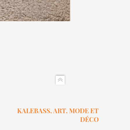
Ensemble Calebasse Sel Et 
Prix
15,00 $
KALEBASS, ART, MODE ET
DÉCO