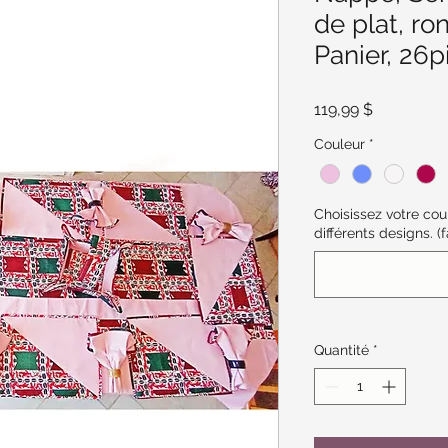
de plat, ro
Panier, 26p
Prix
119,99 $
Couleur
*
Choisissez votre co
différents designs. (f
Quantité
*