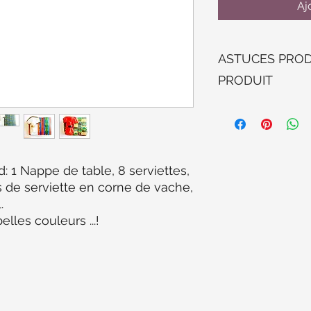
Aj
ASTUCES PROD
PRODUIT
Lavable à la machine
transparente pour u
les jours.
Lavable en machine 
transparente pour l'
1 Nappe de table, 8 serviettes,
quotidienne.
s de serviette en corne de vache,
.
elles couleurs ...!