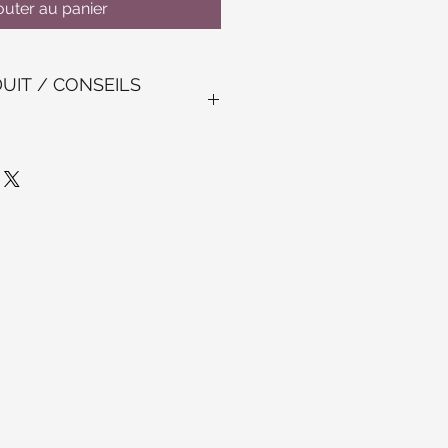
outer au panier
UIT / CONSEILS
 à l'eau froide. Mettre une nappe
tiliser comme décoration de tous
à l'eau froide. Mettre une nappe
utiliser comme décoration