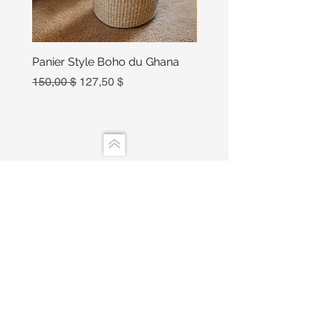
Panier Style Boho du Ghana
Ensemble Calebasse Se
Poivre
Prix original
Prix promotionnel
150,00 $
127,50 $
Prix
15,00 $