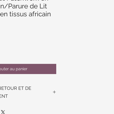
ain/Parure de Lit
n tissus africain
outer au panier
RETOUR ET DE
ENT
 remboursement acceptés sous