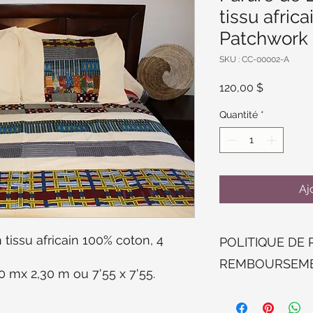
tissu afric
Patchwork e
SKU : CC-00002-A
Prix
120,00 $
Quantité
*
Aj
 tissu africain 100% coton, 4
POLITIQUE DE 
REMBOURSEM
0 mx 2,30 m ou 7'55 x 7'55.
Retour, échange et
certaines conditions.