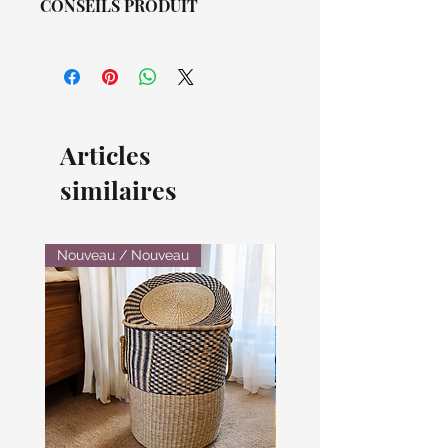
CONSEILS PRODUIT
Nappe de table ethnique patch
entre tissus uni (coton tissé) et wax
(pagne imprimé africain). Lavable à
la machine à l'eau froide. Mettre une
nappe transparente pour utiliser
Articles
comme décoration de tous les jours.
Nappe ethnique patch entre tissu
similaires
uni (coton tissé) et wax (imprimés
africains).Lavable en machine à
l'eau froide.Mettre une nappe
transparente pour une utilisation en
Nouveau / Nouveau
décoration quotidienne.