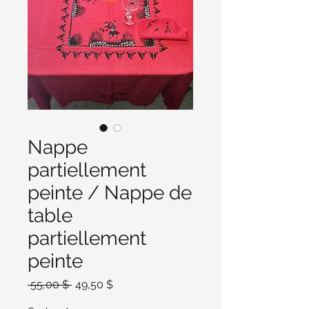
Nappe
partiellement
peinte / Nappe de
table
partiellement
peinte
Prix
Prix
 55,00 $ 
49,50 $
original
promotionnel