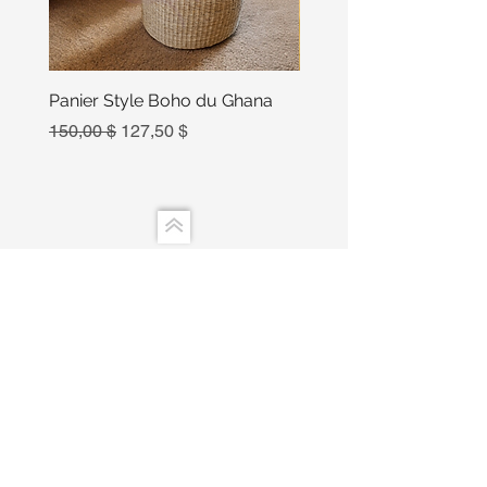
Panier Style Boho du Ghana
Ensemble Calebasse Se
Poivre
Prix original
Prix promotionnel
150,00 $
127,50 $
Prix
15,00 $