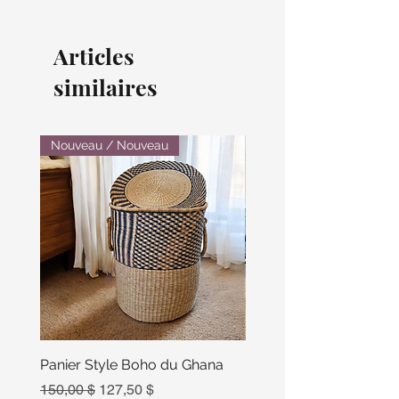
Articles
similaires
Nouveau / Nouveau
Panier Style Boho du Ghana
Ensemble Calebasse Se
Poivre
Prix original
Prix promotionnel
150,00 $
127,50 $