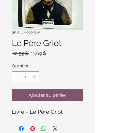
SKU : LT-00092-A
Le Père Griot
Prix
Prix
 12,99 $ 
11,69 $
original
promotionnel
Quantité
*
Ajouter au panier
Livre - Le Père Griot