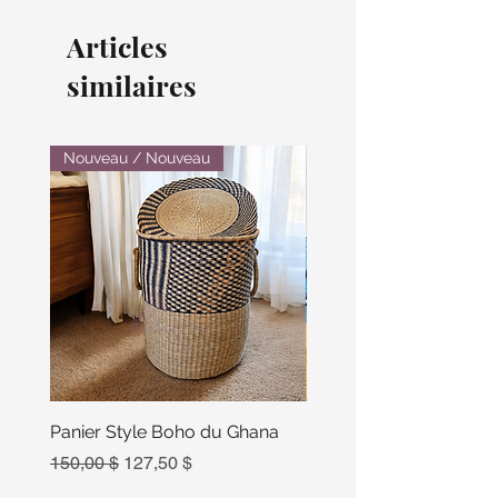
Articles
similaires
Nouveau / Nouveau
Panier Style Boho du Ghana
Ensemble Calebasse Se
Poivre
Prix original
Prix promotionnel
150,00 $
127,50 $
Prix
15,00 $