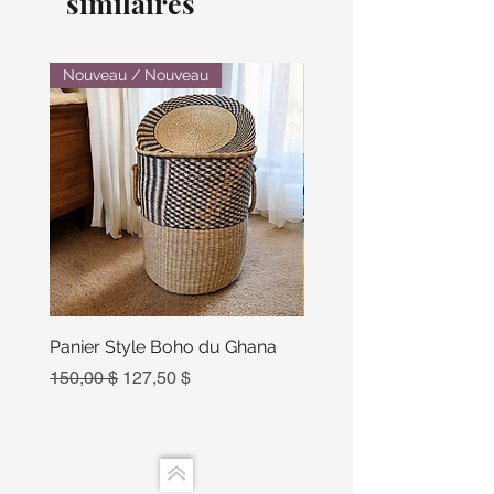
similaires
Nouveau / Nouveau
Panier Style Boho du Ghana
Ensemble Calebasse Se
Poivre
Prix original
Prix promotionnel
150,00 $
127,50 $
Prix
15,00 $