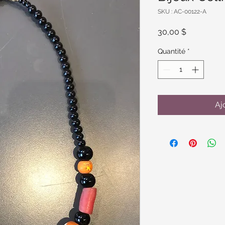
SKU : AC-00122-A
Prix
30,00 $
Quantité
*
Aj