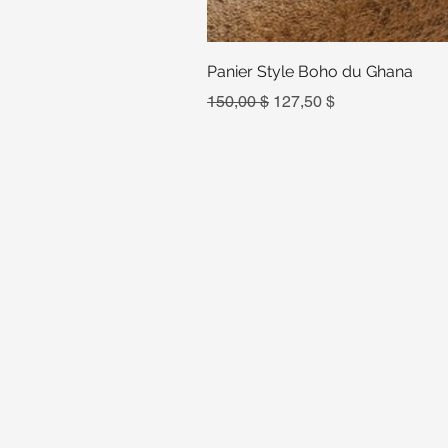
Panier Style Boho du Ghana
Prix original
Prix promotionnel
150,00 $
127,50 $