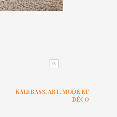
Ensemble Calebasse Sel Et 
Prix
15,00 $
KALEBASS, ART, MODE ET
DÉCO