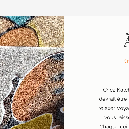
Cr
Chez Kale
devrait être
relaxer, voy
vous laiss
Chaque coin 