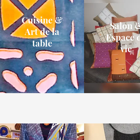
Cuisine &
Salon 
Art de la
Espace 
table
vie