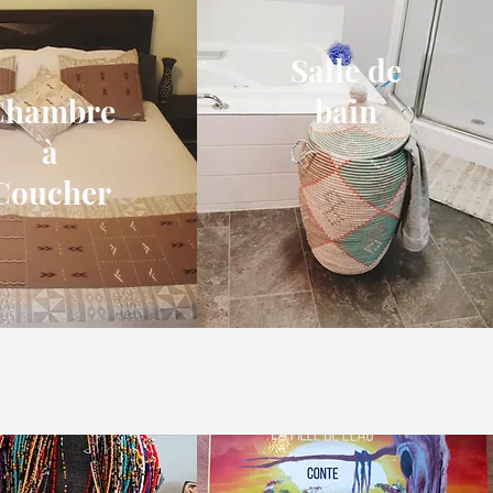
Salle de
Chambre
bain
à
Coucher