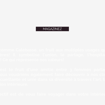
MAGAZINEZ
comme Calebasse, un fruit aux multiples usages qu
ières! Il symbolise l'union, le partage, l'hospita
! Ce qui représente nos valeurs!
est le fruit d'une amitié entre 3 femmes part
Nous voudrions également faire découvrir à nos cli
cueillante et unie dans sa diversité à travers l'art,
ion intérieure.
ectif est de vous faire voyager dans votre intérieu