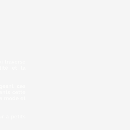
Colliers Massaï
Prix original
Prix promotionnel
30,00 $
27,00 $
i traverse
lité et la
ageant ces
ents cette
 la mode et
r à petits