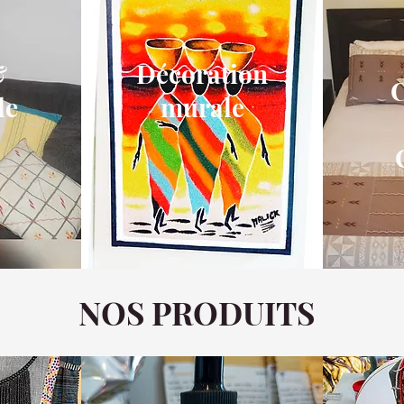
&
Décoration
de
murale
NOS PRODUITS